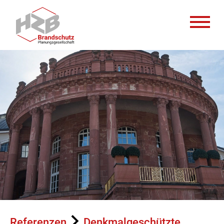
Leistungen
Planung
Prüfung
Referenzen
Über uns
Referenzen
Denkmalgeschützte