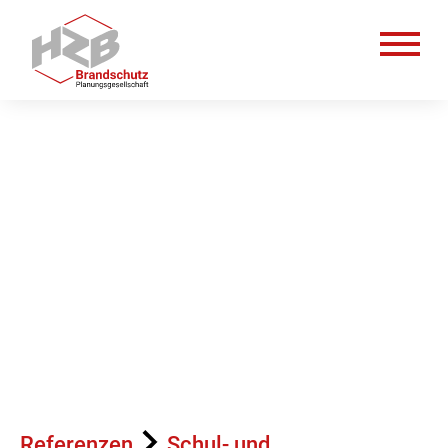
Leistungen
Planung
Prüfung
Referenzen
Über uns
Referenzen
Schul- und