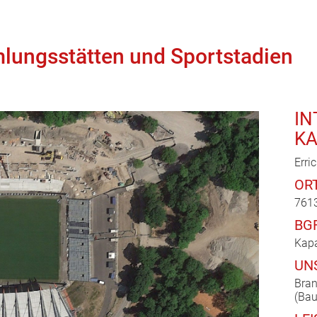
ungsstätten und Sportstadien
IN
KA
Erri
OR
7613
BG
Kapa
UN
Bran
(Ba