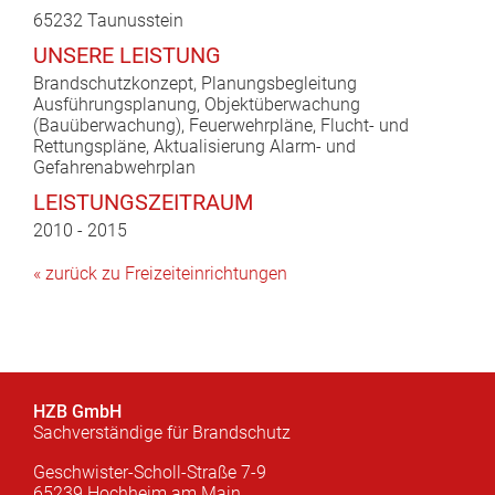
65232 Taunusstein
UNSERE LEISTUNG
Brandschutzkonzept, Planungsbegleitung
Ausführungsplanung, Objektüberwachung
(Bauüberwachung), Feuerwehrpläne, Flucht- und
Rettungspläne, Aktualisierung Alarm- und
Gefahrenabwehrplan
LEISTUNGSZEITRAUM
2010 - 2015
« zurück zu Freizeiteinrichtungen
HZB GmbH
Sachverständige für Brandschutz
Geschwister-Scholl-Straße 7-9
65239 Hochheim am Main